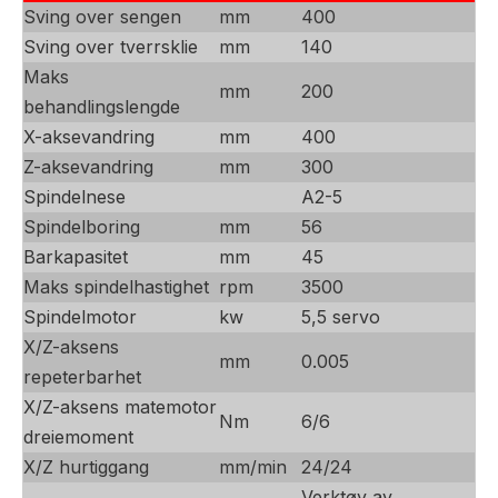
Sving over sengen
mm
400
Sving over tverrsklie
mm
140
Maks
mm
200
behandlingslengde
X-aksevandring
mm
400
Z-aksevandring
mm
300
Spindelnese
A2-5
Spindelboring
mm
56
Barkapasitet
mm
45
Maks spindelhastighet
rpm
3500
Spindelmotor
kw
5,5 servo
X/Z-aksens
mm
0.005
repeterbarhet
X/Z-aksens matemotor
Nm
6/6
dreiemoment
X/Z hurtiggang
mm/min
24/24
Verktøy av