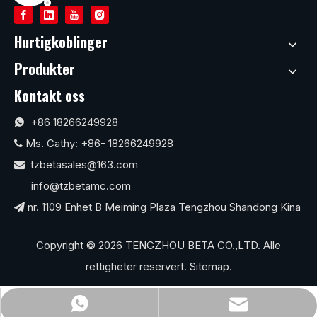
Hurtigkoblinger
Produkter
Kontakt oss
+86 18266249928

Ms. Cathy: +86- 18266249928

tzbetasales@163.com

info@tzbetamc.com
nr. 1109 Enhet B Meiming Plaza Tengzhou Shandong Kina

Copyright ©
2026
TENGZHOU BETA CO.,LTD. Alle
rettigheter reservert.
Sitemap
.
info@tzbetamc.com
+86 18266249928