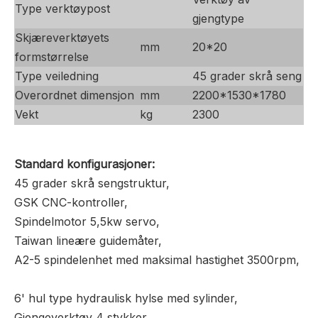
Type verktøypost
gjengtype
Skjæreverktøyets
mm
20*20
formstørrelse
Type veiledning
45 grader skrå seng
Overordnet dimensjon
mm
2200*1530*1780
Vekt
kg
2300
Standard
konfigurasjoner:
45 grader skrå sengstruktur,
GSK CNC-kontroller,
Spindelmotor 5,5kw servo,
Taiwan lineære guidemåter,
A2-5 spindelenhet med maksimal hastighet 3500rpm,
6' hul type hydraulisk hylse med sylinder,
Gjengeverktøy 4 stykker,