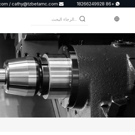
.com
/
cathy@tzbetamc.com
+86 18266249928

