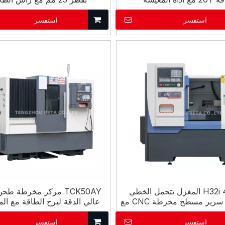
استفسر
استفسر
H32i 48mm المغزل تتحمل الخطي
الارشادية سرير مسطح مخرطة CNC مع
عالي الدقة لبرج الطاقة مع المح
أدوات نوع العصابة
استفسر
استفسر