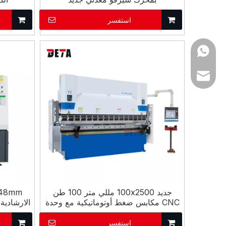
استفسر
+86 1826624992
info@tzbetamc.
tzbetasales@163
جديد 100x2500 مللي متر 100 طن
CNC مكابس ضغط أوتوماتيكية مع وحدة
تحكم DELEM DA53T CNC
استفسر