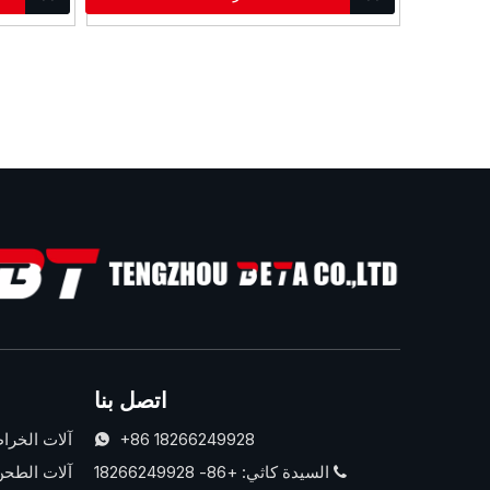
اتصل بنا
+86 18266249928
آلات الخرا

السيدة كاثي: +86- 18266249928
آلات الطحن
