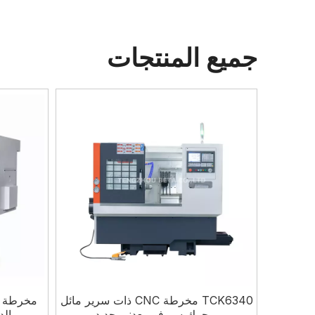
جميع المنتجات
TCK6340 مخرطة CNC ذات سرير مائل
بمحرك سيرفو معدني جديد
الدقة 20Y 