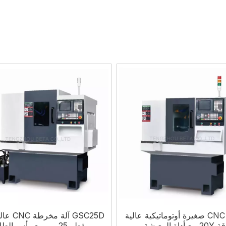
مخرطة CNC صغيرة أوتوماتيكية عالية
GSC25D آلة 
مع أداة المعيشة
بقطر 25 مم مع رأس الطاقة