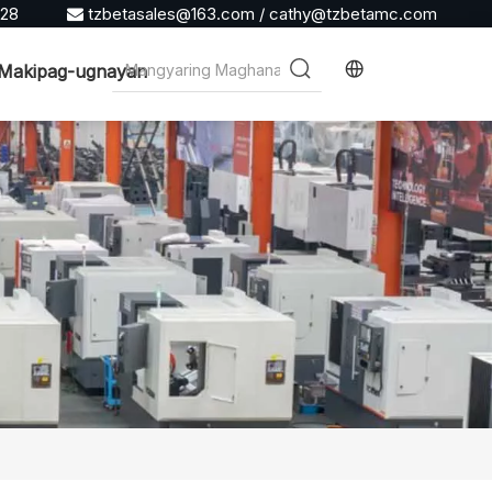
928
tzbetasales@163.com
/
cathy@tzbetamc.com

Makipag-ugnayan