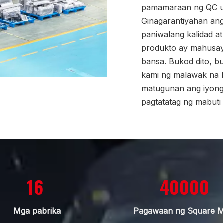
pamamaraan ng QC up
Ginagarantiyahan ang
paniwalang kalidad a
produkto ay mahusay
bansa. Bukod dito, b
kami ng malawak na 
matugunan ang iyong
pagtatatag ng mabuti
16
40000
Mga pabrika
Pagawaan ng Square M