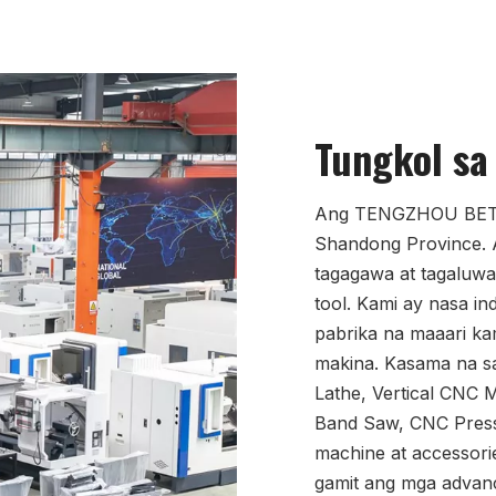
Tungkol sa
Ang TENGZHOU BETA 
Shandong Province. 
tagagawa at tagaluwa
tool. Kami ay nasa in
pabrika na maaari k
makina. Kasama na s
Lathe, Vertical CNC M
Band Saw, CNC Press
machine at accessori
gamit ang mga advanc