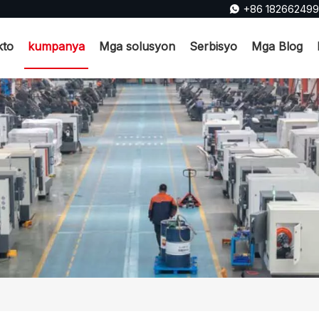
+86 18266249

kto
kumpanya
Mga solusyon
Serbisyo
Mga Blog