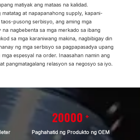
ang matiyak ang mataas na kalidad.
 matatag at napapanahong supply, kapani-
t taos-pusong serbisyo, ang aming mga
 na nagbebenta sa mga merkado sa ibang
ukod sa mga karaniwang makina, nagbibigay din
hanay ng mga serbisyo sa pagpapasadya upang
 mga espesyal na order. Inaasahan namin ang
 at pangmatagalang relasyon sa negosyo sa iyo.
20000
+
eter
Paghahatid ng Produkto ng OEM