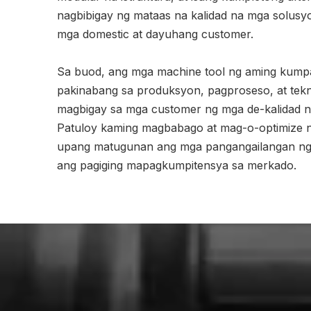
nagbibigay ng mataas na kalidad na mga solusy
mga domestic at dayuhang customer.
Sa buod, ang mga machine tool ng aming kum
pakinabang sa produksyon, pagproseso, at tekn
magbigay sa mga customer ng mga de-kalidad n
Patuloy kaming magbabago at mag-o-optimize 
upang matugunan ang mga pangangailangan ng
ang pagiging mapagkumpitensya sa merkado.