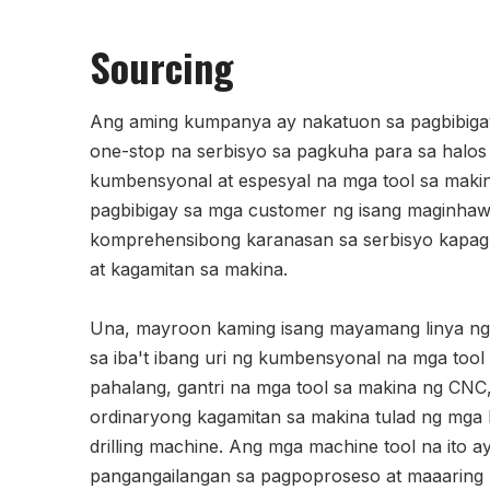
Sourcing
Ang aming kumpanya ay nakatuon sa pagbibig
one-stop na serbisyo sa pagkuha para sa halos 
kumbensyonal at espesyal na mga tool sa makin
pagbibigay sa mga customer ng isang maginhaw
komprehensibong karanasan sa serbisyo kapag 
at kagamitan sa makina.
Una, mayroon kaming isang mayamang linya n
sa iba't ibang uri ng kumbensyonal na mga tool 
pahalang, gantri na mga tool sa makina ng CNC,
ordinaryong kagamitan sa makina tulad ng mga la
drilling machine. Ang mga machine tool na ito a
pangangailangan sa pagpoproseso at maaarin