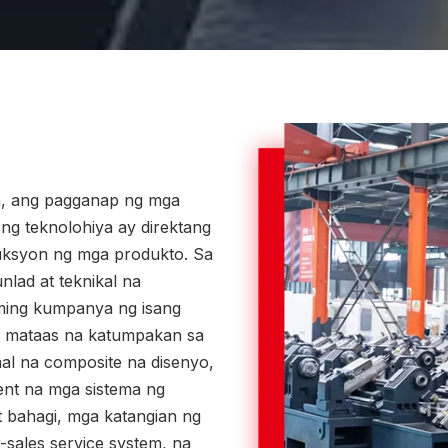
, ang pagganap ng mga
ng teknolohiya ay direktang
uksyon ng mga produkto. Sa
nlad at teknikal na
ming kumpanya ng isang
y mataas na katumpakan sa
al na composite na disenyo,
ent na mga sistema ng
t bahagi, mga katangian ng
r-sales service system, na