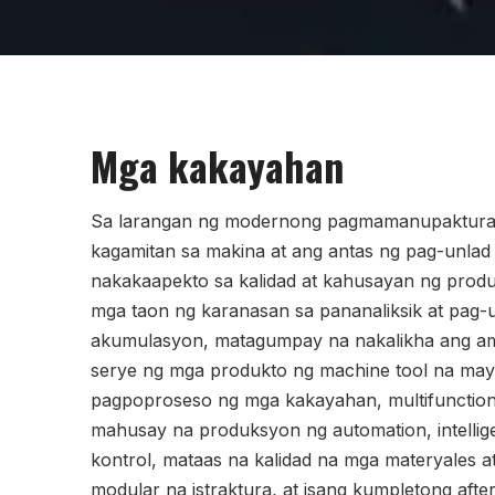
Mga kakayahan
Sa larangan ng modernong pagmamanupaktura
kagamitan sa makina at ang antas ng pag-unlad 
nakakaapekto sa kalidad at kahusayan ng prod
mga taon ng karanasan sa pananaliksik at pag-u
akumulasyon, matagumpay na nakalikha ang a
serye ng mga produkto ng machine tool na ma
pagpoproseso ng mga kakayahan, multifunction
mahusay na produksyon ng automation, intellig
kontrol, mataas na kalidad na mga materyales a
modular na istraktura, at isang kumpletong afte