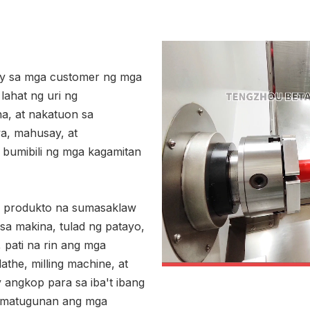
ay sa mga customer ng mga
lahat ng uri ng
a, at nakatuon sa
a, mahusay, at
bumibili ng mga kagamitan
g produkto na sumasaklaw
sa makina, tulad ng patayo,
 pati na rin ang mga
the, milling machine, at
y angkop para sa iba't ibang
g matugunan ang mga