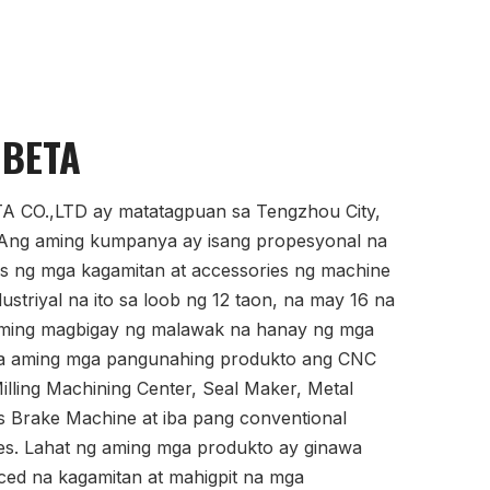
 BETA
CO.,LTD ay matatagpuan sa Tengzhou City,
Ang aming kumpanya ay isang propesyonal na
s ng mga kagamitan at accessories ng machine
dustriyal na ito sa loob ng 12 taon, na may 16 na
aming magbigay ng malawak na hanay ng mga
a aming mga pangunahing produkto ang CNC
illing Machining Center, Seal Maker, Metal
 Brake Machine at iba pang conventional
es. Lahat ng aming mga produkto ay ginawa
ed na kagamitan at mahigpit na mga