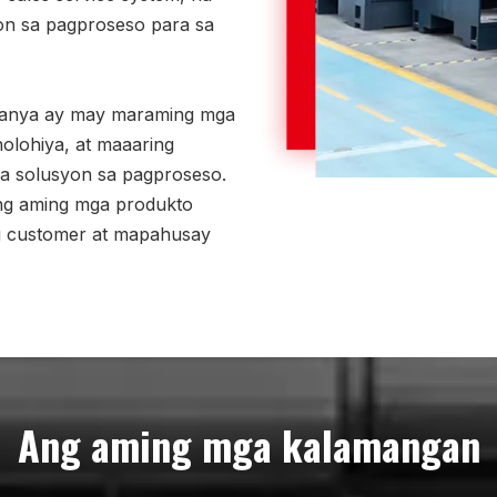
on sa pagproseso para sa
panya ay may maraming mga
olohiya, at maaaring
a solusyon sa pagproseso.
ng aming mga produkto
 customer at mapahusay
Ang aming mga kalamangan