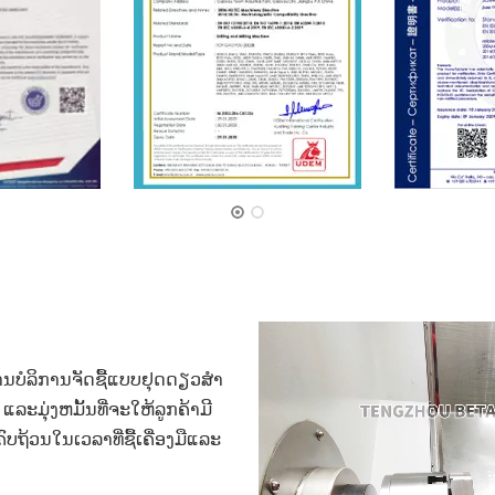
ານບໍລິການຈັດຊື້ແບບຢຸດດຽວສໍາ
ລະມຸ່ງຫມັ້ນທີ່ຈະໃຫ້ລູກຄ້າມີ
ຖ້ວນໃນເວລາທີ່ຊື້ເຄື່ອງມືແລະ