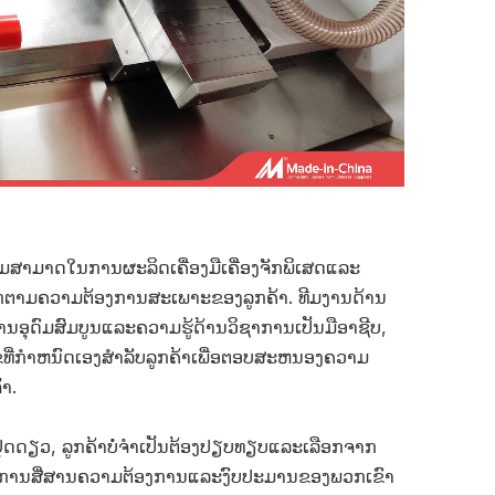
າມສາມາດໃນການຜະລິດເຄື່ອງມືເຄື່ອງຈັກພິເສດແລະ
ັກຕາມຄວາມຕ້ອງການສະເພາະຂອງລູກຄ້າ. ທີມງານດ້ານ
ນອຸດົມສົມບູນແລະຄວາມຮູ້ດ້ານວິຊາການເປັນມືອາຊີບ,
ກໍາຫນົດເອງສໍາລັບລູກຄ້າເພື່ອຕອບສະຫນອງຄວາມ
້າ.
ຸດດຽວ, ລູກຄ້າບໍ່ຈໍາເປັນຕ້ອງປຽບທຽບແລະເລືອກຈາກ
້ອງການສື່ສານຄວາມຕ້ອງການແລະງົບປະມານຂອງພວກເຂົາ