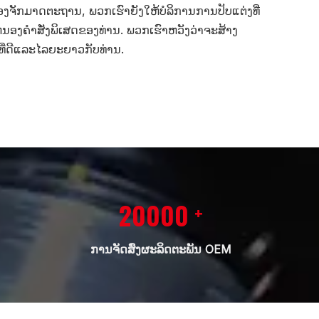
່ອງຈັກມາດຕະຖານ, ພວກເຮົາຍັງໃຫ້ບໍລິການການປັບແຕ່ງທີ່
ອງຄໍາສັ່ງພິເສດຂອງທ່ານ. ພວກເຮົາຫວັງວ່າຈະສ້າງ
ທີ່ດີແລະໄລຍະຍາວກັບທ່ານ.
20000
+
ການຈັດສົ່ງຜະລິດຕະພັນ OEM