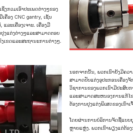
ູນເຊິ່ງກວມເອົາປະເພດຕ່າງໆຂອງ
ງມືເຄື່ອງ CNC gantry, ເຊັ່ນ
ມ້, ແລະເຄື່ອງເຈາະ. ເຄື່ອງມື
ການປຸງແຕ່ງຕ່າງໆແລະສາມາດຕອບ
ຂົງເຂດແລະສະຖານະການຕ່າງໆ.
ນອກຈາກນັ້ນ, ພວກເຮົາຍັງມີຄວ
ສາມາດປັບແຕ່ງອຸປະກອນເຄື່ອງຈ
ວິຊາການຂອງພວກເຮົາມີປະສົບກາ
ແລະສາມາດສະຫນອງການແກ້ໄຂທີ່
ຕ້ອງການປຸງແຕ່ງພິເສດຂອງເຂົາເຈົ
ໂດຍຜ່ານການບໍລິການຈັດຊື້ແບບຢ
ຫຼາຍແຫຼ່ງ. ພວກເຂົາພຽງແຕ່ຕ