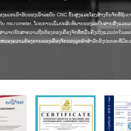
ຮົາຮັບຮອງເອົາລະບົບການຄວບຄຸມອັດສະລິຍະຂັ້ນສູງ, ເຊິ່ງມີຫນ້າທີ່ເຊ
ື່ອງຈັກແມ່ນກ່ຽວຂ້ອງຢ່າງໃກ້ຊິດກັບການຄັດເລືອກວັດສະດຸແລະຄຸນນະ
ດຂອງພວກເຮົາແມ່ນມີຄວາມພ້ອມດ້ວຍລະບົບອັດຕະໂນມັດທີ່ມີປະສິດທິພາບ, ເ
ດຂອງພວກເຮົາຮັບຮອງເອົາລະບົບ CNC ຂັ້ນສູງແລະໂຄງສ້າງກົນຈັກທີ່ຊັດເຈ
່ຫຼວງຕໍ່ຄຸນນະພາບຂອງການບໍລິການຫລັງການຂາຍແລະຄວາມພໍໃຈຂອງລູກ
ັກສະນະທີ່ສໍາຄັນຂອງເຄື່ອງມືເຄື່ອງຈັກຂອງບໍລິສັດຂອງພວກເຮົາ
່ອງຈັກຂອງພວກເຮົາມີການອອກແບບປະສົມປະສານຫຼາຍຫນ້າທີ່, ປະສົມປ
ແທ້ຈິງຂອງຂະບວນການເຄື່ອງຈັກ, ແລະການບໍາລຸງຮັກສາທາງໄກ. ອັນນີ້
ກເຮົາແມ່ນເຮັດດ້ວຍຕຽງທາດເຫຼັກສຽງໂຫວດທັງຫມົດທີ່ມີຄຸນນະພາບສູງແ
ັດຕະໂນມັດ, ການປ່ຽນເຄື່ອງມືອັດຕະໂນມັດແລະການປັບຕົວກໍານົດການປຸງ
ລະການປາດຢາງ, ເຮັດໃຫ້ພວກເຂົາມີຄວາມຫລາກຫລາຍແລະປະຫຍັດລູກຄ້
ະຫນອງຄວາມຕ້ອງການການປັບແຕ່ງຂອງລູກຄ້າຢ່າງໄວວາແລະສະຫນອງການ
ະດັບ micrometer. ໂດຍການເພີ່ມປະສິດທິພາບຂອງລະບົບສາຍສົ່ງແລະ
່ສົມບູນແບບສໍາລັບຈຸດປະສົງນີ້. ລູກຄ້າສາມາດປຶກສາ ແລະ ລາຍງານບັນຫ
ະກອນຂອງເຂົາເຈົ້າ, ໃຫ້ພວກເຂົາເຂົ້າໃຈສະຖານະການດໍາເນີນງານຂ
ມທົນທານຂອງເຄື່ອງມືເຄື່ອງຈັກ. ໃນເວລາດຽວກັນ, ພວກເຮົາໄດ້ຄັດເລ
ຂອງແຮງງານຂອງຜູ້ປະກອບການ, ແຕ່ຍັງປັບປຸງປະສິດທິພາບການຜະລິດ, 
ງຈັກສາມາດຮັກສາຄວາມຖືກຕ້ອງຂອງເຄື່ອງຈັກທີ່ຫມັ້ນຄົງເຖິງແມ່ນວ່າໃ
່ວນບໍລິການຫຼັງການຂາຍຂອງພວກເຮົາ ຫຼື ການບໍລິການລູກຄ້າທາງອ
ຂະບວນການສະເພາະຂອງພວກເຂົາ. ນອກຈາກນັ້ນ, ໂຄງສ້າງ modu
ມືເຄື່ອງຈັກດຽວທີ່ມີຫນ້າທີ່ຫຼາຍ. ການອອກແບບນີ້ຍັງປັບປຸງປະສິດທິພາບ
 bearings ຈາກຍີ່ຫໍ້ທີ່ມີຊື່ສຽງລະດັບສາກົນ, ເພີ່ມຄວາມຫນ້າເຊື່ອຖື
ແກ້ໄຂບັນຫາທີ່ອາດເກີດຂຶ້ນໄດ້ທັນທີ.
ເຮົາຈະຕອບສະຫນອງທັນທີແລະສະຫນອງການແກ້ໄຂທີ່ມີປະສິດທິພາບໃຫ
ັບອຸປະກອນ, ການຫຼຸດຜ່ອນຄ່າໃຊ້ຈ່າຍໃນການບໍາລຸງຮັກສາລູກຄ້າແລະ
ຫນອງຄວາມຕ້ອງການຂອງເຄື່ອງຈັກຂອງລູກຄ້າສໍາລັບອົງປະກອບທີ່ມີຄວ
ການໂອນຂອງ workpieces ລະຫວ່າງເຄື່ອງມືເຄື່ອງຈັກທີ່ແຕກຕ່າງກັນ.
ຄໍາສັ່ງໄວແລະເພີ່ມຄວາມສາມາດໃນການແຂ່ງຂັນຂອງຕະຫຼາດ.
ເຄື່ອງຈັກ.
ພວກເຂົາສາມາດນໍາໃຊ້ເຄື່ອງມືເຄື່ອງຈັກໃນການຜະລິດຢ່າງລຽບງ່າຍ.