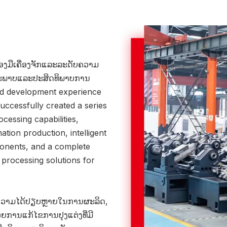
ອງມືເຄື່ອງຈັກແລະລະດັບຄວາມ
ຸນນະພາບແລະປະສິດທິພາບການ
nd development experience
ccessfully created a series
cessing capabilities,
ation production, intelligent
ponents, and a complete
y processing solutions for
າມີຄວາມໄດ້ປຽບຫຼາຍໃນການຜະລິດ,
ຍການແກ້ໄຂການປຸງແຕ່ງທີ່ມີ