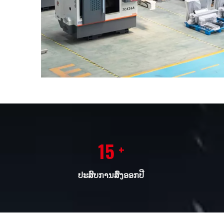
15
+
ປະສົບການສົ່ງອອກປີ