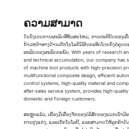
ຄວາມສາມາດ
ໃນຂົງເຂດການຜະລິດທີ່ທັນສະໄຫມ, ການປະຕິບັດຂອງເຄື່
ກ້າວຫນ້າທາງດ້ານເຕັກໂນໂລຢີມີຜົນກະທົບໂດຍກົງຕໍ່ຄ
ຜະລິດຂອງຜະລິດຕະພັນ. With years of research a
and technical accumulation, our company has su
of machine tool products with high-precision pro
multifunctional composite design, efficient autom
control systems, high-quality material and com
after-sales service system, provides high-qualit
domestic and Foreign customers.
ສະຫຼຸບແລ້ວ, ເຄື່ອງມືເຄື່ອງຈັກຂອງບໍລິສັດຂອງພວກເຮົ
ການປຸງແຕ່ງ, ແລະເຕັກໂນໂລຢີ, ແລະສາມາດໃຫ້ລູກຄ້າດ້ວ