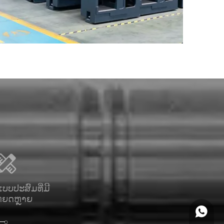
ບປະສົມທີ່ມີ
ການຜະລິດອັດຕະໂນມັດທີ່
ລະບົບ
ຫຍດຫຼາຍ
ມີປະສິດທິພາບ
+86 18