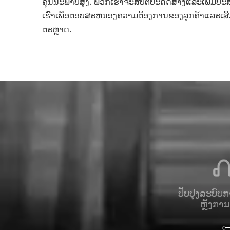
ຄຸນນະພາບສູງ. ພວກເຮົາຈະສືບຕໍ່ປະດິດສ້າງແລະເພີ່ມ
ເຮົາເພື່ອຕອບສະຫນອງຄວາມຕ້ອງການຂອງລູກຄ້າແລະເ
ຕະຫຼາດ.
ນປະກອບ
ລັກສະນະຂອງໂຄງສ້າງ
ປັບປຸງລະບົບ
ບສູງ
modular
ຫຼັງກາ