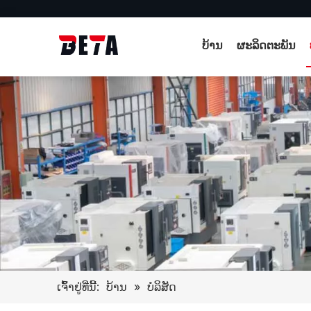
ບ້ານ
ຜະລິດຕະພັນ
ເຈົ້າຢູ່ທີ່ນີ້:
ບ້ານ
»
ບໍລິສັດ