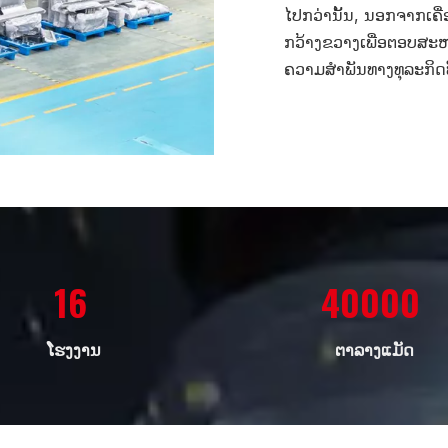
ໄປກວ່ານັ້ນ, ນອກຈາກເຄື
ກວ້າງຂວາງເພື່ອຕອບສະຫນ
ຄວາມສໍາພັນທາງທຸລະກິດ
16
40000
ໂຮງງານ
ຕາລາງແມັດ