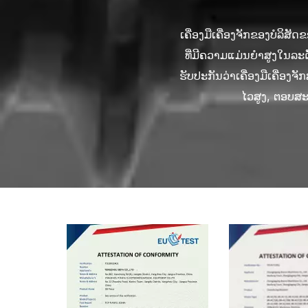
ເຄື່ອງມືເຄື່ອງຈັກຂອງພວກເ
ການປະຕິບັດຂອງເຄື່ອງມືເຄ
ເຄື່ອງມືເຄື່ອງຈັກຂອງບໍລິສັ
ເຄື່ອງມືເຄື່ອງຈັກຂອງບໍລິສັ
ພວກເຮົາເອົາໃຈໃສ່ຢ່າງໃຫຍ
ການອອກແບບແບບໂມດູນເປັນລ
ຜະລິດຕະພັນເຄື່ອງມືເຄື
ຕົນເອງ, ການກວດສອບເວລາທີ່
ເຄື່ອງຈັກຂອງບໍລິສັດຂອງພວ
ການຍຶດເອົາເຄື່ອງເຮັດວຽກອ
milling, ເຈາະ, ເຈາະ, ແ
ດູນ, ພວກເຮົາສາມາດຕອບສ
ທີ່ມີຄວາມແມ່ນຍໍາສູງໃນລ
ການບໍລິການຫລັງການຂາຍທີ
ການຈັດການ ແລະຮັກສາອຸປ
ປະກັນຄວາມຫມັ້ນຄົງແລະຄວາ
ແຕ່ຫຼຸດຜ່ອນຄວາມເຂັ້ມຂົ້ນ
ຮັບປະກັນວ່າເຄື່ອງມືເຄື່ອ
ລະຫວ່າງການນຳໃຊ້ຜ່ານສາຍດ
ສະຫນອງຄວາມຕ້ອງການຂອງ
ແລະພື້ນທີ່ໃນການຊື້ເຄື່ອງ
ເຊັ່ນ: ອົງປະກອບໄຟຟ້າແລະ
ການຂາຍແບບມືອາຊີບຂອງພວກ
ການຮັກສາແລະການຍົກລະດ
ໄວສູງ, ຕອບສະ