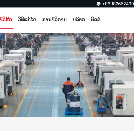
+86 18266249

ບໍລິສັດ
ວິທີແກ້ໄຂ
ການບໍລິການ
ບລັອກ
ຕິດຕໍ່