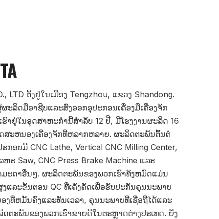
ETA
LTD ຕັ້ງຢູ່ໃນເມືອງ Tengzhou, ແຂວງ Shandong.
ູ້ຜະລິດມືອາຊີບແລະສົ່ງອອກອຸປະກອນເຄື່ອງມືເຄື່ອງຈັກ
ົາຢູ່ໃນອຸດສາຫະກໍານີ້ສໍາລັບ 12 ປີ, ມີໂຮງງານຜະລິດ 16
ດສະຫນອງເຄື່ອງຈັກທີ່ຫລາກຫລາຍ. ຜະລິດຕະພັນຕົ້ນຕໍ
ປະກອບມີ CNC Lathe, Vertical CNC Milling Center,
ບໂລຫະ Saw, CNC Press Brake Machine ແລະ
ໍາມະດາອື່ນໆ. ຜະລິດຕະພັນຂອງພວກເຮົາທັງຫມົດແມ່ນ
ູງແລະຂັ້ນຕອນ QC ທີ່ເຄັ່ງຄັດເພື່ອຮັບປະກັນຄຸນນະພາບ
ງທີ່ຫມັ້ນຄົງແລະທັນເວລາ, ຄຸນນະພາບທີ່ເຊື່ອຖືໄດ້ແລະ
ະລິດຕະພັນຂອງພວກເຮົາຂາຍດີໃນຕະຫຼາດຕ່າງປະເທດ. ຍິ່ງ