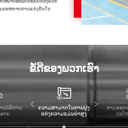
ປະສິດທິພາບຜະລິດຕະພັນຂອງພວກ
ສີມຂະຫຍາຍການແຂ່ງຂັນໃນ
ຂໍ້ດີຂອງພວກເຮົາ
ການບໍລິການ
ຄວາມສາມາດໃນການປຸງ
ການອອກແບ
ນຂາຍ
ແຕ່ງຄວາມແມ່ນຍໍາສູງ
ປະໂ