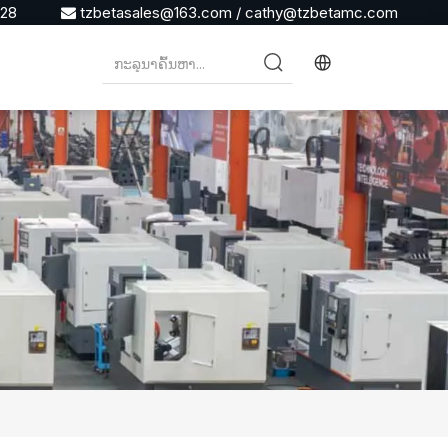
928
tzbetasales@163.com
/
cathy@tzbetamc.com
