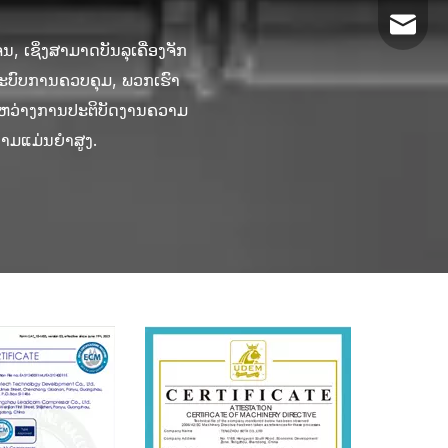
info@tz
ັ່ນ: ການວິນິດໄສຄວາມຜິດຂອງ
ພາບຂອງອົງປະກອບ. ເຄື່ອງມື
ຊິ່ງສາມາດບັນລຸຫນ້າທີ່ເຊັ່ນ:
ນ, ເຊິ່ງສາມາດບັນລຸເຄື່ອງຈັກ
ຄ້າ, ແລະໄດ້ສ້າງຕັ້ງລະບົບ
. ໂດຍຜ່ານການອອກແບບແບບໂມ
ະສານຫຼາຍຂະບວນການເຊັ່ນ:
ໃຫ້ລູກຄ້າມີວິທີທີ່ສະດວກໃນ
ລະມ້ວນຄູ່ມືທີ່ຊັດເຈນ, ຮັບ
tzbetas
ແຕ່ງອັດຕະໂນມັດ. ນີ້ບໍ່ພຽງ
າຢ່າງຫຼວງຫຼາຍຄ່າໃຊ້ຈ່າຍ
ຕັ້ງຄ່າເຄື່ອງຈັກທີ່ຕອບ
ລະບົບການຄວບຄຸມ, ພວກເຮົາ
າຕ່າງໆທີ່ເຂົາເຈົ້າພົບໃນ
ອງອຸປະກອນໃນເວລາຈິງ ແລະ
ືອກເອົາອົງປະກອບທີ່ສໍາຄັນ
ຊ່ວຍໃຫ້ລູກຄ້າສາມາດສໍາເລັດ
ນລະຫວ່າງການປະຕິບັດງານຄວາມ
ອນລາຍ. ທີມງານບໍລິການຫລັງ
lar ອໍານວຍຄວາມສະດວກໃນ
ການປຸງແຕ່ງແລະຫຼຸດຜ່ອນເວລາ
ແລະປະສິດທິພາບຂອງເຄື່ອງມື
້ແກ່ລູກຄ້າ, ຮັບປະກັນວ່າ
ຄ່າໃຊ້ຈ່າຍທີ່ໃຊ້ເວລາ.
າມແມ່ນຍໍາສູງ.