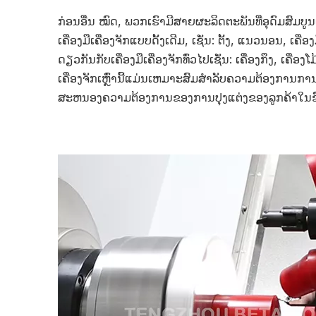
ກ່ອນອື່ນ ໝົດ, ພວກເຮົາມີສາຍຜະລິດຕະພັນທີ່ອຸດົມສົມບ
ເຄື່ອງມືເຄື່ອງຈັກແບບດັ້ງເດີມ, ເຊັ່ນ: ຕັ້ງ, ແນວນອນ, ເຄື່ອ
ດຽວກັນກັບເຄື່ອງມືເຄື່ອງຈັກທົ່ວໄປເຊັ່ນ: ເຄື່ອງກຶງ, ເຄື່ອງໂ
ເຄື່ອງຈັກເຫຼົ່ານີ້ແມ່ນເຫມາະສົມສໍາລັບຄວາມຕ້ອງການ
ສະຫນອງຄວາມຕ້ອງການຂອງການປຸງແຕ່ງຂອງລູກຄ້າໃນ