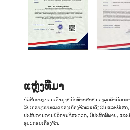
ແຫຼ່ງທີ່ມາ
ບໍລິສັດຂອງພວກເຮົາມຸ່ງຫມັ້ນທີ່ຈະສະຫນອງລູກຄ້າດ້ວຍກ
ລັບເກືອບທຸກປະເພດຂອງເຄື່ອງຈັກແບບດັ້ງເດີມແລະພິເສດ, ແ
ປະສົບການການບໍລິການທີ່ສະດວກ, ມີປະສິດທິພາບ, ແລະຄົບ
ອຸປະກອນເຄື່ອງຈັກ.