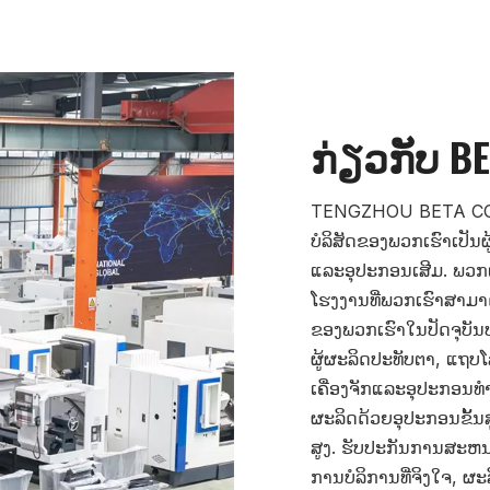
ກ່ຽວກັບ B
TENGZHOU BETA CO., 
ບໍລິສັດຂອງພວກເຮົາເປັນຜ
ແລະອຸປະກອນເສີມ. ພວກເຮ
ໂຮງງານທີ່ພວກເຮົາສາມາ
ຂອງພວກເຮົາໃນປັດຈຸບັນ
ຜູ້ຜະລິດປະທັບຕາ, ແຖ
ເຄື່ອງຈັກແລະອຸປະກອນທ
ຜະລິດດ້ວຍອຸປະກອນຂັ້ນສ
ສູງ. ຮັບປະກັນການສະຫນອ
ການບໍລິການທີ່ຈິງໃຈ, ຜ